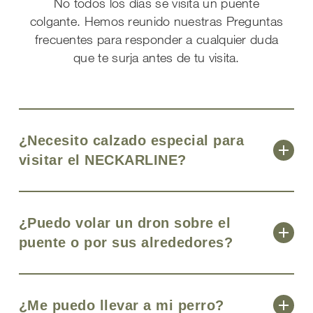
No todos los días se visita un puente
colgante. Hemos reunido nuestras Preguntas
frecuentes para responder a cualquier duda
que te surja antes de tu visita.
¿Necesito calzado especial para
visitar el NECKARLINE?
El puente colgante está provisto de un suelo
de rejilla, por lo que se recomienda calzado
¿Puedo volar un dron sobre el
plano, pero perfilado como, por ejemplo,
puente o por sus alrededores?
calzado de senderismo o de trekking. Los
tacones finos o de aguja pueden
Está prohibido volar un dron en la zona del
engancharse en el suelo y provocar caídas.
puente. Las cabeceras y estructura del
¿Me puedo llevar a mi perro?
Recomendamos el uso de calzado deportivo